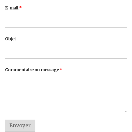
E-mail
*
N
Objet
o
m
*
m
e
s
s
Commentaire ou message
*
a
g
e
Envoyer