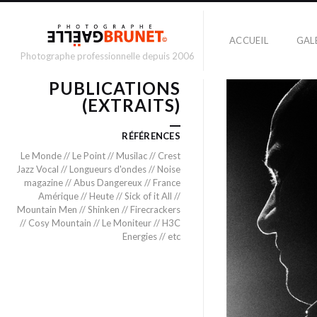
ACCUEIL
GAL
Photographe professionnelle depuis 2006
PUBLICATIONS
(EXTRAITS)
RÉFÉRENCES
Le Monde // Le Point // Musilac // Crest
Jazz Vocal // Longueurs d'ondes // Noise
magazine // Abus Dangereux // France
Amérique // Heute // Sick of it All //
Mountain Men // Shinken // Firecrackers
// Cosy Mountain // Le Moniteur // H3C
Energies // etc